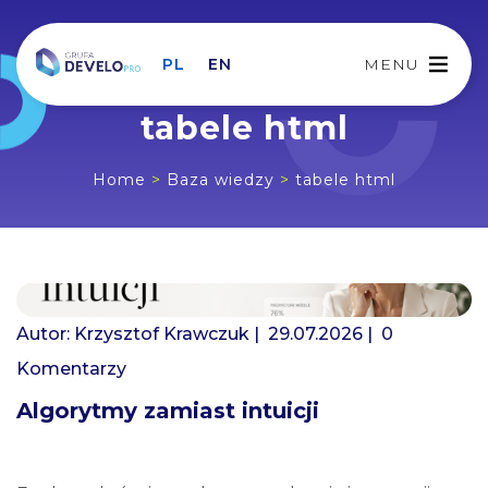
PL
EN
MENU
tabele html
Home
>
Baza wiedzy
>
tabele html
Autor:
Krzysztof Krawczuk
| 29.07.2026 |
0
Komentarzy
Algorytmy zamiast intuicji