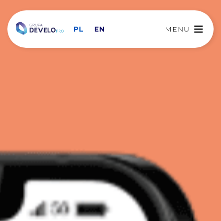
PL
EN
MENU